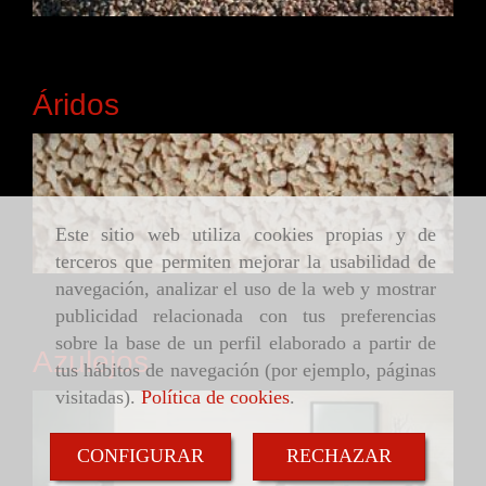
Áridos
Este sitio web utiliza cookies propias y de
terceros que permiten mejorar la usabilidad de
navegación, analizar el uso de la web y mostrar
publicidad relacionada con tus preferencias
sobre la base de un perfil elaborado a partir de
Azulejos
tus hábitos de navegación (por ejemplo, páginas
visitadas).
Política de cookies
.
CONFIGURAR
RECHAZAR