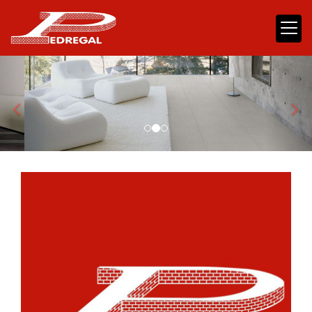
prev
nex